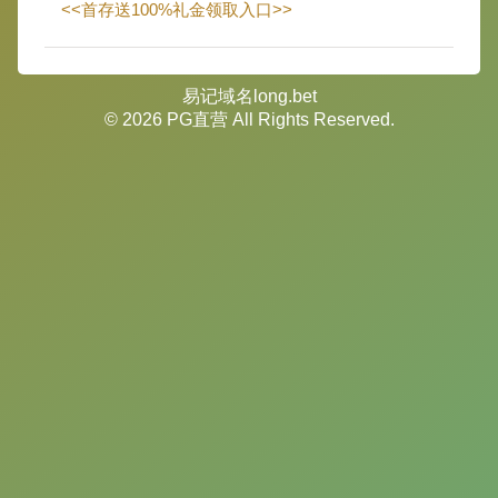
<<首存送100%礼金领取入口>>
易记域名long.bet
© 2026 PG直营 All Rights Reserved.